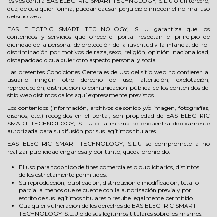
lesivos contra EAS ELECTRIC SMART TECHNOLOGY, S.L.U o un tercero,
que, de cualquier forma, puedan causar perjuicio o impedir el normal uso
del sitio web.
EAS ELECTRIC SMART TECHNOLOGY, S.L.U garantiza que los
contenidos y servicios que ofrece el portal respetan el principio de
dignidad de la persona, de protección de la juventud y la infancia, de no-
discriminación por motivos de raza, sexo, religión, opinión, nacionalidad,
discapacidad o cualquier otro aspecto personal y social.
Las presentes Condiciones Generales de Uso del sitio web no confieren al
usuario ningún otro derecho de uso, alteración, explotación,
reproducción, distribución o comunicación pública de los contenidos del
sitio web distintos de los aquí expresamente previstos.
Los contenidos (información, archivos de sonido y/o imagen, fotografías,
diseños, etc.) recogidos en el portal, son propiedad de EAS ELECTRIC
SMART TECHNOLOGY, S.L.U o la misma se encuentra debidamente
autorizada para su difusión por sus legítimos titulares.
EAS ELECTRIC SMART TECHNOLOGY, S.L.U se compromete a no
realizar publicidad engañosa y por tanto, queda prohibido:
El uso para todo tipo de fines comerciales o publicitarios, distintos
de los estrictamente permitidos.
Su reproducción, publicación, distribución o modificación, total o
parcial a menos que se cuente con la autorización previa y por
escrito de sus legítimos titulares o resulte legalmente permitido.
Cualquier vulneración de los derechos de EAS ELECTRIC SMART
TECHNOLOGY, S.L.U o de sus legítimos titulares sobre los mismos.