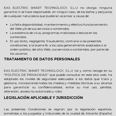
EAS ELECTRIC SMART TECHNOLOGY, S.L.U no otorga ninguna
garantía ni se hace responsable, en ningún caso, de los daños y perjuicios
de cualquier naturaleza que pudieran acarrear a causa de:
La falta disponibilidad, mantenimiento y efectivo funcionamiento
del Web y/o de sus servicios o contenidos.
La existencia de virus, programas maliciosos o lesivos en los
contenidos.
El uso ilícito, negligente, fraudulento, contrario a las presentes
condiciones, a la buena fe, a los usos generalmente aceptados o al
orden público, del sitio Web, sus servicios o contenidos, por parte de
los usuarios.
TRATAMIENTO DE DATOS PERSONALES
EAS ELECTRIC SMART TECHNOLOGY, S.L.U tal y como recoge en su
“POLÍTICA DE PRIVACIDAD” que puede consultar en este sitio web, ha
adoptado los niveles de seguridad adecuados a los datos que trata y
gestiona, incorporando todos los medios y medidas técnicas a su alcance
para garantizar su confidencialidad, evitar su mal uso, pérdida,
alteración, acceso no autorizado y robo.
LEGISLACIÓN APLICABLE Y JURISDICCIÓN
Las presentes Condiciones se regirán por la legislación española,
sometidas a los juzgados y tribunales de la ciudad de Alicante (España)