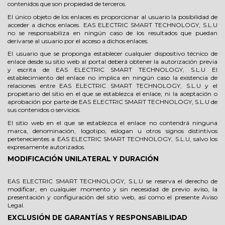
contenidos que son propiedad de terceros.
El único objeto de los enlaces es proporcionar al usuario la posibilidad de
acceder a dichos enlaces. EAS ELECTRIC SMART TECHNOLOGY, S.L.U
no se responsabiliza en ningún caso de los resultados que puedan
derivarse al usuario por el acceso a dichos enlaces.
El usuario que se proponga establecer cualquier dispositivo técnico de
enlace desde su sitio web al portal deberá obtener la autorización previa
y escrita de EAS ELECTRIC SMART TECHNOLOGY, S.L.U El
establecimiento del enlace no implica en ningún caso la existencia de
relaciones entre EAS ELECTRIC SMART TECHNOLOGY, S.L.U y el
propietario del sitio en el que se establezca el enlace, ni la aceptación o
aprobación por parte de EAS ELECTRIC SMART TECHNOLOGY, S.L.U de
sus contenidos o servicios.
El sitio web en el que se establezca el enlace no contendrá ninguna
marca, denominación, logotipo, eslogan u otros signos distintivos
pertenecientes a EAS ELECTRIC SMART TECHNOLOGY, S.L.U, salvo los
expresamente autorizados.
MODIFICACIÓN UNILATERAL Y DURACIÓN
EAS ELECTRIC SMART TECHNOLOGY, S.L.U se reserva el derecho de
modificar, en cualquier momento y sin necesidad de previo aviso, la
presentación y configuración del sitio web, así como el presente Aviso
Legal.
EXCLUSIÓN DE GARANTÍAS Y RESPONSABILIDAD