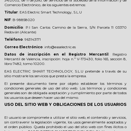
34/2002, de 11 de julio, de Servicios de la Sociedad de la Información y de
Comercio Electrónico, de los siguientes extremos:
Titular
: EAS Electric Smart Technology, S.L.U
NIF
: B-98858020
Domicilio
: P.I San Carlos Camino de la Sierra, S/N Parcela 11 03370
Redován (Alicante)
Teléfono
: 963143171
Correo Electrónico
: info@easelectric.es
Datos de inscripción en el Registro Mercantil
: Registro
Mercantil de Valencia, inscripción: hoja n.º V-173430, folio 165, sección 8,
libro 7482, tomo 10200.
EAS ELECTRIC SMART TECHNOLOGY, S.L.U pretende a través de su
sitio mostrarle los servicios que presta la empresa.
El presente documento tiene por objeto establecer los términos y
condiciones generales de uso del sitio web. Los términos y condiciones
generales son de obligada aceptación y cumplimiento por parte de todos
los usuarios que deseen hacer uso del mismo.
USO DEL SITIO WEB Y OBLIGACIONES DE LOS USUARIOS
El usuario se compromete a utilizar el sitio web, el contenido y servicios,
sin contravenir la legislación vigente, los usos generalmente aceptados y
el orden público. Queda prohibido el uso del sitio web con fines ilícitos o