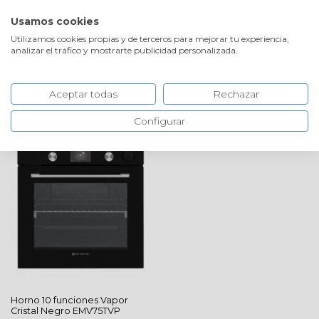
¡ENVÍOS GRATIS!
PROFESIONALES
Usamos cookies
Utilizamos cookies propias y de terceros para mejorar tu experiencia,
analizar el tráfico y mostrarte publicidad personalizada.
ORDENAR
FILTRO
Aceptar todas
Rechazar
Configurar
Horno 10 funciones Vapor
Cristal Negro
EMV75TVP