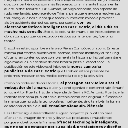
que, compartiéndolos, son más llevaderos. Una hilarante historia en la
que 'el pisha' recurre al Dr. Cuman, un viejo conocido, con aspecto de
rudo neerlandés, pero acento de Triana, para que le ayude a resolver sus
traumas y que nos cuenta que todos vivimos con miedo a provocar
algún accidente doméstico, pero, por suerte,
con los
electrodomésticos inteligentes Eas Electric, el día a día es
mucho más sencillo.
Eso sí, la lectura del manual de instrucciones es
obligatoria, porque los electrodomésticos son inteligentes, "pero no
tanto".
El spot ya está disponible en la web
PiensaComoJoaquin.com
. En esta
misma plataforma puede verse, además, escenas inéditas y el 'making
of', un gran contenido que complementa la historia principal para darle
algo más que un aperitivo de esta bizarra pieza al espectador. La
publicación de este vídeo es el inicio de la
nueva campaña
publicitaria de Eas Electric
que también estará presente los
próximos meses en otros medios como la radio y la televisión.
Como no podía ser de otra forma,
el protagonista vuelve a ser el
embajador de la marca
quien ya protagonizó el cortometraje 'Smart'
junto a Aitor Puerta, hijo de la leyenda del Sevilla FC, Antonio Puerta, y la
reciente campaña publicitaria que tenía como idea original la filosofía de
la marca que no solo la tecnología es inteligente, sino también la forma
de afrontar el día a día.
#PiensaComoJoaquín. Piénsalo.
Eas Electric sigue desarrollando su gran proyecto publicitario para
afianzar su imagen de marca y llevar sus productos a más clientes
porque el objetivo de la firma es
ofrecer tecnología inteligente,
que no solo destaque por su calidad, prestaciones y diseño;