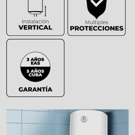
Resistencia esmaltada
Potencia nominal de 1.500W
Espesor de aislamiento de 20mm
Presión nominal de 0,75 Mpa
Dimensiones del soporte (An) 20cm
EAN: 8439000159586
ALTO
ANCHO
FONDO
97CM
45CM
45CM