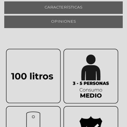
CARACTERÍSTICAS
OPINIONES
Todavía no hay opiniones sobre este producto
Termo eléctrico
Capacidad 100 litros
Consumo medio de 3-5 personas
Instalación vertical
Termostato regulable
Control monomando
Protección contra sobrepresión
Apagado automático en vacío
Manguito electrolítico
Protección al agua IPX4
Tanque esmaltado