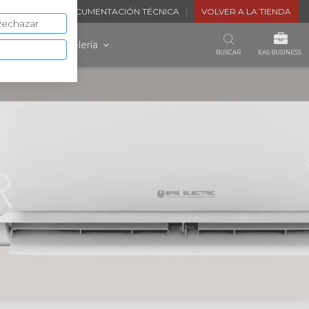
STENCIA
DOCUMENTACIÓN TÉCNICA
VOLVER A LA TIENDA
echazar
ltaica
Hostelería
BUSCAR
EAS BUSINESS
R