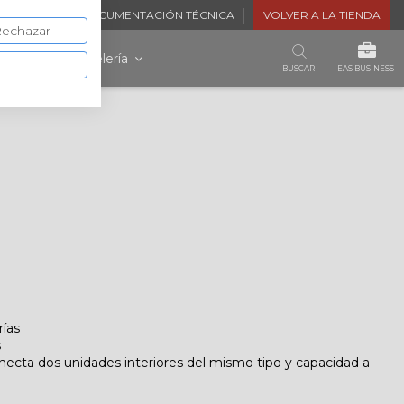
STENCIA
DOCUMENTACIÓN TÉCNICA
VOLVER A LA TIENDA
echazar
ltaica
Hostelería
BUSCAR
EAS BUSINESS
rías
s
necta dos unidades interiores del mismo tipo y capacidad a