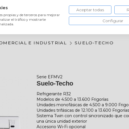
CONTACTO Y ASI
kies
Aceptar todas
R
es propias y de terceros para mejorar
ón
Aerotermia, Agua y Solar
Ventilación
Solar fotovo
nalizar el tráfico y mostrarte
Configurar
nalizada.
OMERCIAL E INDUSTRIAL
SUELO-TECHO
Serie EFMV2
Suelo-Techo
Refrigerante R32
Modelos de 4.500 a 13.600 Frigorías
Unidades monofásicas de 4.500 a 9.000 Frigo
Unidades trifásicas de 12.100 a 13.600 Frigoría
Sistema Twin con control sincronizado que co
una única unidad exterior
Accesorio Wi-Fi opcional