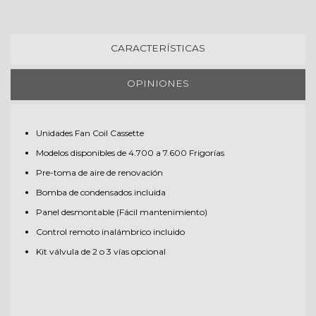
CARACTERÍSTICAS
OPINIONES
Unidades Fan Coil Cassette
Modelos disponibles de 4.700 a 7.600 Frigorías
Pre-toma de aire de renovación
Bomba de condensados incluida
Panel desmontable (Fácil mantenimiento)
Control remoto inalámbrico incluido
Kit válvula de 2 o 3 vías opcional
Todavía no hay opiniones sobre este producto