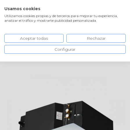
VOLVER A LA TIENDA
Usamos cookies
Utilizamos cookies propias y de terceros para mejorar tu experiencia,
analizar el tráfico y mostrarte publicidad personalizada.
Aceptar todas
Rechazar
INICIO
AEROTERMIA, AGUA Y SOLAR
FAN
COILS
Configurar